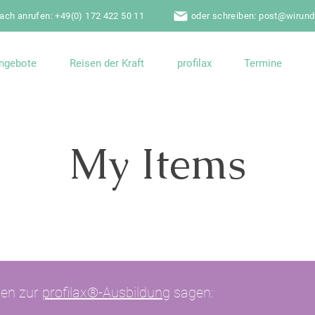
fach anrufen: +49(0) 172 422 50 11
oder schreiben: post@wirun
ngebote
Reisen der Kraft
profilax
Termine
My Items
I'm a title. ​Click here to edit me.
nen zur
profilax®-Ausbildung
sagen: