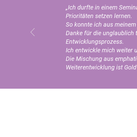
„Ich durfte in einem Semin
Prioritäten setzen lernen.
So konnte ich aus meinem
Danke für die unglaublich 
Entwicklungsprozess.
Ich entwickle mich weiter
Die Mischung aus emphatis
Weiterentwicklung ist Gold
Große Brunnenstraße 1, 2
post@wirundwir.com
Elke Post:
+49(0) 172 422 