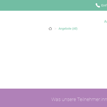
Ein
A
>
Angebote (All)
Was unsere Teilnehmer:in