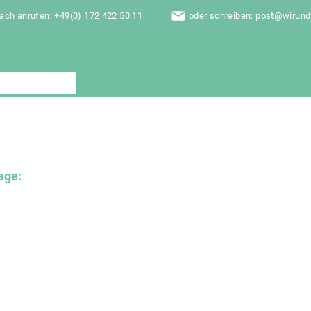
fach anrufen: +49(0) 172 422 50 11
oder schreiben: post@wirun
ngebote
Reisen der Kraft
profilax
Termine
age: