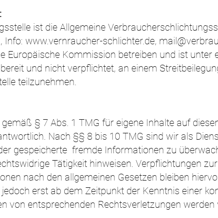
:
sstelle ist die Allgemeine Verbraucherschlichtungss
, Info:
www.vernraucher-schlichter.de
,
mail@verbrauc
ie Europäische Kommission betreiben und ist unter 
t bereit und nicht verpflichtet, an einem Streitbeilegu
elle teilzunehmen.
r gemäß § 7 Abs. 1 TMG für eigene Inhalte auf diese
ntwortlich. Nach §§ 8 bis 10 TMG sind wir als Diens
e oder gespeicherte fremde Informationen zu überw
rechtswidrige Tätigkeit hinweisen. Verpflichtungen z
onen nach den allgemeinen Gesetzen bleiben hiervon
t jedoch erst ab dem Zeitpunkt der Kenntnis einer k
en von entsprechenden Rechtsverletzungen werden wi