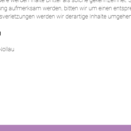
dere werden Ihalte Dritter als solche gekennzeihnet. 
ung aufmerksam werden, bitten wir um einen entspr
verletzungen werden wir derartige Inhalte umgehen
g
Nollau