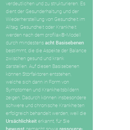
verdeutlichen und zu strukturieren. Es
dient der Gesunderhaltung und der
Wiederherstellung von Gesundheit im
Alltag. Gesundheit oder Krankheit
werden nach dem profilax®-Modell
durch mindestens
acht Basisebenen
bestimmt, die die Aspekte der Balance
zwischen gesund und
krank
darstellen. Auf diesen Basisebenen
können Störfaktoren entstehen,
welche sich dann in Form von
Symptomen und Krankheitsbildern
zeigen. Dadurch können insbesondere
schwere und chronische Krankheiten
erfolgreich behandelt werden, weil die
Ursächlichkeit
erkannt, für Sie
bewusst
gemacht sowie
ressource-