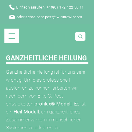
Einfach anrufen: +49(0) 172 422 50 11
oder schreiben: post@wirundwir.com
GANZHEITLICHE HEILUNG
Ganzheitliche Heilung ist für uns sehr
wichtig. Um dies professionell
ausführen zu können, arbeiten wir
nach dem von Elke C. Post
entwickelten
profilax®-Modell
. Es ist
ein
Heil-Modell
, um ganzheitliches
Zusammenwirken in menschlichen
Systemen zu erklären, zu