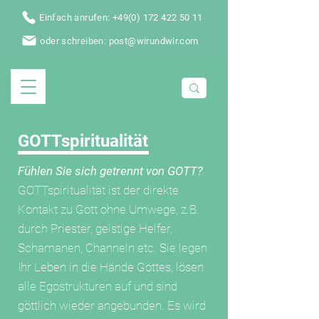
Einfach anrufen: +49(0) 172 422 50 11
oder schreiben: post@wirundwir.com
GOTTspiritualität
Fühlen Sie sich getrennt von GOTT?
GOTTspiritualität ist der direkte
Kontakt zu Gott ohne Umwege, z.B.
durch Priester, geistige Helfer,
Schamanen, Channeln etc. Sie legen
Ihr Leben in die Hände Gottes, lösen
alle Egostrukturen auf und sind
göttlich wieder angebunden. Es wird