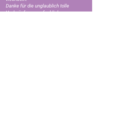
Danke für die unglaublich tolle
Verknüpfung von fachlicher
Fortbildung und persönlichem
Entwicklungsprozess.
Ich entwickle mich weiter und kann
dadurch viele Menschen auf ihrem
Weg begleiten und unterstützen.
Die Mischung aus emphatischer,
liebevoller Begleitung und
schonungslosem „Schubsen“ in die
eigene Weiterentwicklung ist Gold
wert!" DANKE U.G.