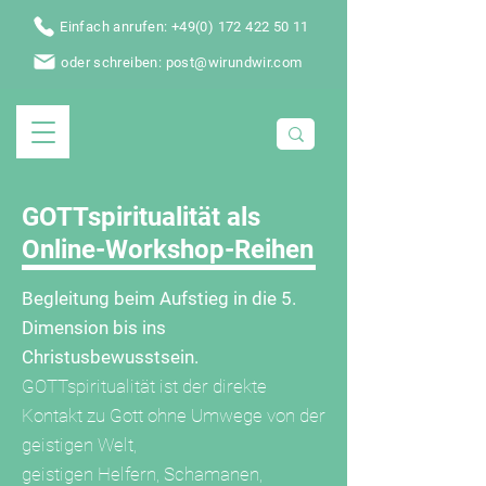
Einfach anrufen: +49(0) 172 422 50 11
oder schreiben: post@wirundwir.com
GOTTspiritualität als
Online-Workshop-Reihen
Begleitung beim Aufstieg in die 5.
Dimension bis ins
Christusbewusstsein.
GOTTspiritualität ist der direkte
Kontakt zu Gott ohne Umwege von der
geistigen Welt,
geistigen Helfern, Schamanen,