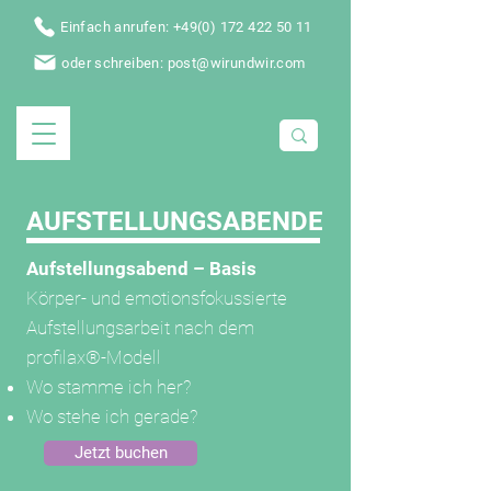
Einfach anrufen: +49(0) 172 422 50 11
oder schreiben: post@wirundwir.com
AUFSTELLUNGSABENDE
Aufstellungsabend – Basis
Körper- und emotionsfokussierte
Aufstellungsarbeit nach dem
profilax®-Modell
Wo stamme ich her?
Wo stehe ich gerade?
Jetzt buchen