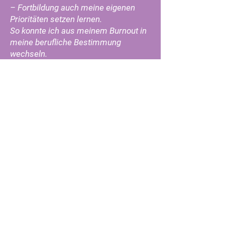
– Fortbildung auch meine eigenen
Prioritäten setzen lernen.
So konnte ich aus meinem Burnout in
meine berufliche Bestimmung
wechseln.
Danke für die unglaublich tolle
Verknüpfung von fachlicher
Fortbildung und persönlichem
Entwicklungsprozess.
Ich entwickle mich weiter und kann
dadurch viele Menschen auf ihrem
Weg begleiten und unterstützen.
Die Mischung aus emphatischer,
liebevoller Begleitung und
schonungslosem „Schubsen“ in die
eigene Weiterentwicklung ist Gold
wert!" DANKE U.G.