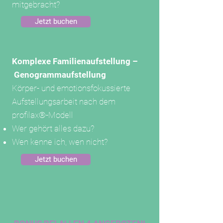
mitgebracht?
Jetzt buchen
Komplexe Familienaufstellung
–
Genogrammaufstellung
Körper- und emotionsfokussierte
Aufstellungsarbeit nach dem
profilax®-Modell
Wer gehört alles dazu?
Wen kenne ich, wen nicht?
Jetzt buchen