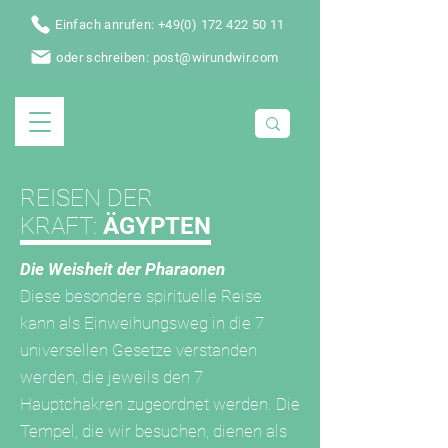
Einfach anrufen: +49(0) 172 422 50 11
oder schreiben: post@wirundwir.com
REISEN DER
KRAFT:
ÄGYPTEN
Die Weisheit der Pharaonen
Diese besondere spirituelle Reise
kann als Einweihungsweg in die 7
universellen Gesetze verstanden
werden, die jeweils den 7
Hauptchakren zugeordnet werden. Die
Tempel, die wir besuchen, dienen als