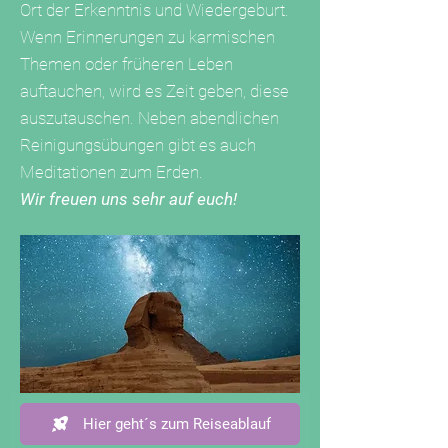
Ort der Erkenntnis und Wiedergeburt.
Wenn Erinnerungen zu karmischen
Themen oder früheren Leben
auftauchen, wird es Zeit geben, diese
auszutauschen. Neben abendlichen
Reinigungsübungen gibt es auch
Meditationen zum Erden.
Wir freuen uns sehr auf euch!
Hier geht´s zum Reiseablauf