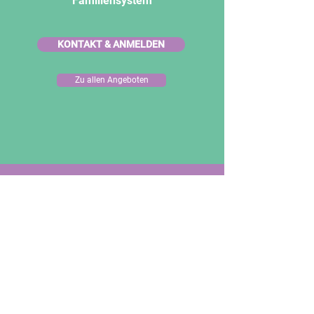
Familien
system
KONTAKT & ANMELDEN
Zu allen Angeboten
Was unsere Teilnehmer:innen zur
profilax®-Ausbildung
sagen:
„Ich durfte in einem Seminar /
Profilax® – Seminar/ in der Profilax®
– Fortbildung auch meine eigenen
Prioritäten setzen lernen.
So konnte ich aus meinem Burnout in