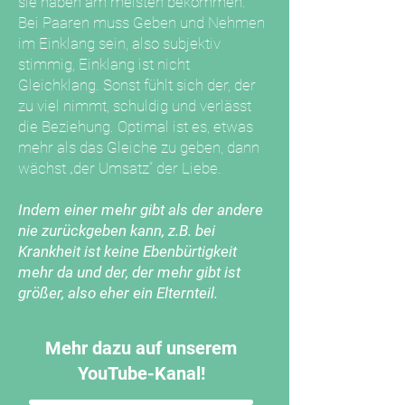
sie haben am meisten bekommen.
Bei Paaren muss Geben und Nehmen
im Einklang sein, also subjektiv
stimmig, Einklang ist nicht
Gleichklang. Sonst fühlt sich der, der
zu viel nimmt, schuldig und verlässt
die Beziehung. Optimal ist es, etwas
mehr als das Gleiche zu geben, dann
wächst „der Umsatz“ der Liebe.
Indem einer mehr gibt als der andere
nie zurückgeben kann, z.B. bei
Krankheit ist keine Ebenbürtigkeit
mehr da und der, der mehr gibt ist
größer, also eher ein Elternteil.
Mehr dazu auf unserem
YouTube-Kanal!