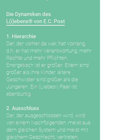
Die Dynamiken des
L(i)ebens® von E.C. Post
1. Hierarchie
Der, der vorher da war, hat Vorrang,
d.h. er hat mehr Verantwortung, mehr
Rechte und mehr Pflichten.
Energetisch ist er größer. Eltern sind
größer als ihre Kinder, ältere
Geschwister sind größer als die
Jüngeren. Ein (Liebes-) Paar ist
ebenbürtig.
2. Ausschluss
Der, der ausgeschlossen wird, wird
von einem Nachfolgenden, meist aus
dem gleichen System und meist mit
gleichem Geschlecht, vertreten.