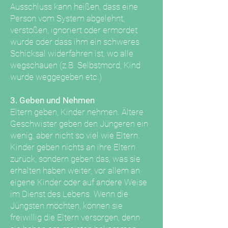
Ausschluss kann heißen, dass eine
Person vom System abgelehnt,
verstoßen, ignoriert oder ermordet
wurde oder dass ihm ein schweres
Schicksal widerfahren ist, wo alle
wegschauen (z.B. Selbstmord, Kind
wurde weggegeben etc.)
3. Geben und Nehmen
Eltern geben, Kinder nehmen. Ältere
Geschwister geben den Jüngeren ein
wenig, aber nicht so viel wie Eltern.
Kinder geben nichts an ihre Eltern
zurück, sondern geben das, was sie
erhalten haben weiter, vor allem an
eigene Kinder oder auf andere Weise
im Dienst des Lebens. Wenn die
Jüngsten möchten, können sie
freiwillig die Eltern versorgen, denn