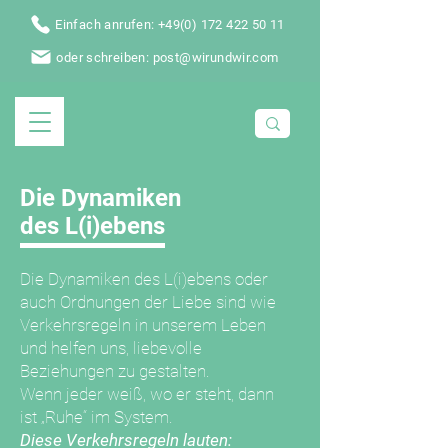
Einfach anrufen: +49(0) 172 422 50 11
oder schreiben: post@wirundwir.com
Die Dynamiken
des L(i)ebens
Die Dynamiken des L(i)ebens oder
auch Ordnungen der Liebe sind wie
Verkehrsregeln in unserem Leben
und helfen uns, liebevolle
Beziehungen zu gestalten.
Wenn jeder weiß, wo er steht, dann
ist „Ruhe“ im System.
Diese Verkehrsregeln lauten: