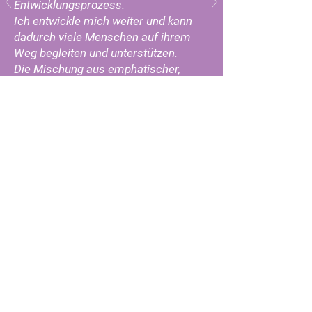
Entwicklungsprozess.
Ich entwickle mich weiter und kann
dadurch viele Menschen auf ihrem
Weg begleiten und unterstützen.
Die Mischung aus emphatischer,
liebevoller Begleitung und
schonungslosem „Schubsen“ in die
eigene Weiterentwicklung ist Gold
wert!" DANKE U.G.
Große Brunnenstraße 1, 22763 Hamburg