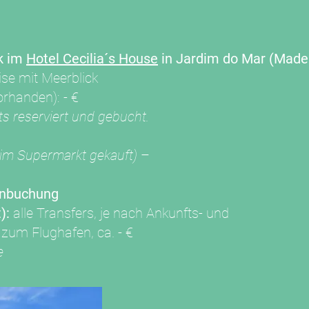
ck im
Hotel Cecilia´s House
in Jardim do Mar (Madei
ise mit Meerblick
orhanden): - €
s reserviert und gebucht.
 im Supermarkt gekauft)
–
enbuchung
):
alle Transfers, je nach Ankunfts- und
zum Flughafen, ca. - €
se