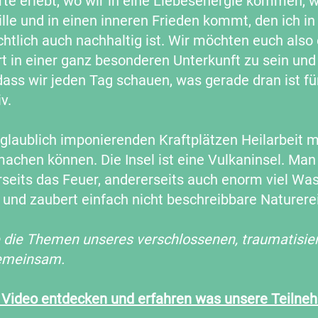
Orte erlebt, wo wir in eine Liebesenergie kommen, wo
lle und in einen inneren Frieden kommt, den ich i
chtlich auch nachhaltig ist. Wir möchten euch also
 in einer ganz besonderen Unterkunft zu sein und v
ass wir jeden Tag schauen, was gerade dran ist für
v.
glaublich imponierenden Kraftplätzen Heilarbeit 
achen können. Die Insel ist eine Vulkaninsel. Man
seits das Feuer, andererseits auch enorm viel Wasse
 und zaubert einfach nicht beschreibbare Naturerei
 die Themen unseres verschlossenen, traumatisier
gemeinsam.
 Video entdecken und erfahren was unsere Teilne