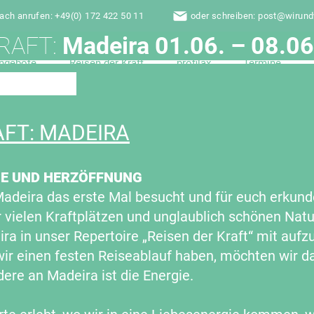
fach anrufen: +49(0) 172 422 50 11
oder schreiben: post@wirun
RAFT:
Madeira 01.06. – 08.0
ngebote
Reisen der Kraft
profilax
Termine
AFT: MADEIRA
BE UND HERZÖFFNUNG
adeira das erste Mal besucht und für euch erkunde
r vielen Kraftplätzen und unglaublich schönen Natu
ra in unser Repertoire „Reisen der Kraft“ mit auf
wir einen festen Reiseablauf haben, möchten wir d
ere an Madeira ist die Energie.