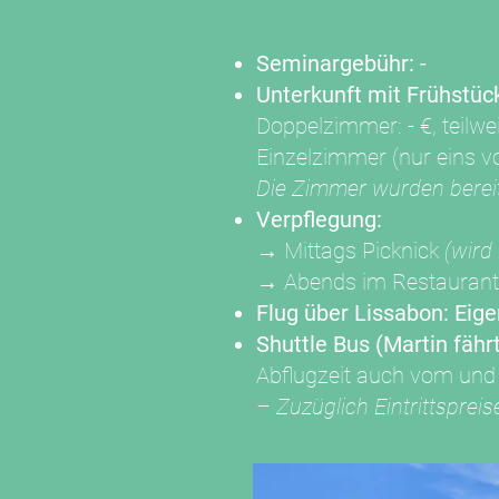
Seminargebühr: -
Unterkunft mit Frühstü
Doppelzimmer: - €, teilwe
Einzelzimmer (nur eins v
Die Zimmer wurden bereit
Verpflegung:
→
Mittags Picknick
(wird
→ Abends im Restaurant
Flug über Lissabon: Eig
Shuttle Bus (Martin fährt
Abflugzeit auch vom und 
– Zuzüglich Eintrittsprei